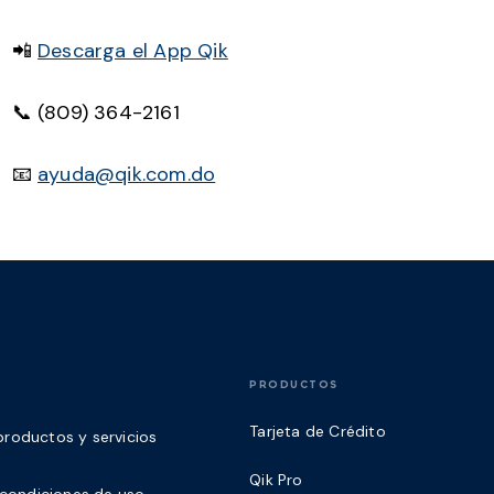
📲
Descarga el App Qik
📞 (809) 364-2161
📧
ayuda@qik.com.do
PRODUCTOS
Tarjeta de Crédito
roductos y servicios
Qik Pro
y condiciones de uso