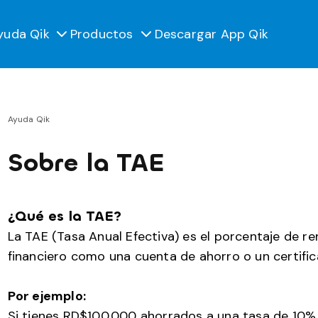
yuda Qik
Productos
Descargar App Qik
Ayuda Qik
Sobre la TAE
¿
Qué es la TAE?
La TAE (Tasa Anual Efectiva) es el porcentaje de r
financiero como una cuenta de ahorro o un certific
Por ejemplo:
Si tienes RD$100,000 ahorrados a una tasa de 10% 