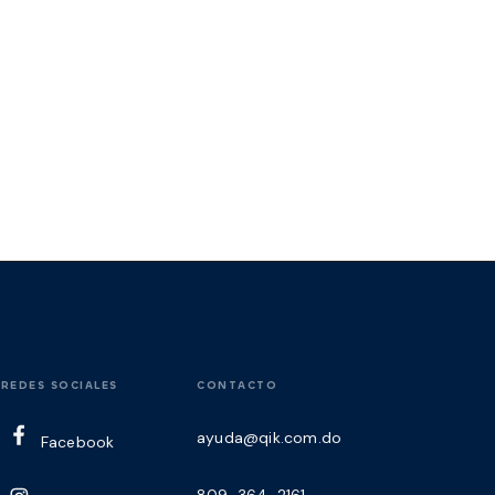
REDES SOCIALES
CONTACTO
ayuda@qik.com.do
Facebook
809-364-2161